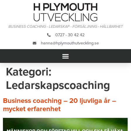
BUSINESS COACHING - LEDARSKAP - FÖRSÄLJNING - HÅLLBARHET
0727 - 30 42 42
hanna@hplymouthutveckling.se
Kategori:
Ledarskapscoaching
Business coaching – 20 ljuvliga år –
mycket erfarenhet