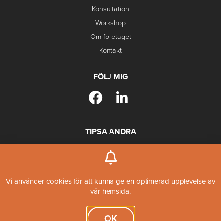
Konsultation
Workshop
Om företaget
Kontakt
FÖLJ MIG
TIPSA ANDRA
Boka kostnadsfritt möte
Vi använder cookies för att kunna ge en optimerad upplevelse av
vår hemsida.
Copyright 2021 H Plymouth Utveckling AB
Sitemap
OK