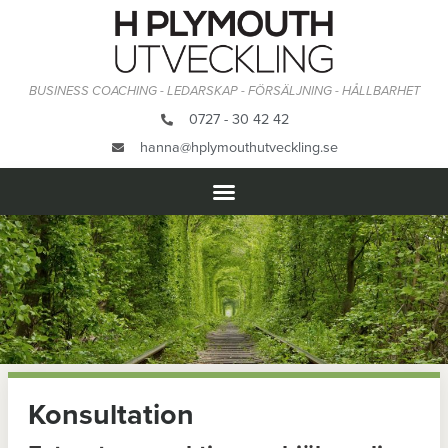
BUSINESS COACHING - LEDARSKAP - FÖRSÄLJNING - HÅLLBARHET
0727 - 30 42 42
hanna@hplymouthutveckling.se
Konsultation