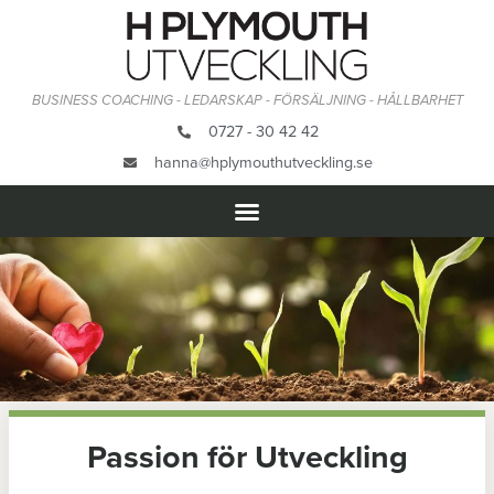
BUSINESS COACHING - LEDARSKAP - FÖRSÄLJNING - HÅLLBARHET
0727 - 30 42 42
hanna@hplymouthutveckling.se
Passion för Utveckling