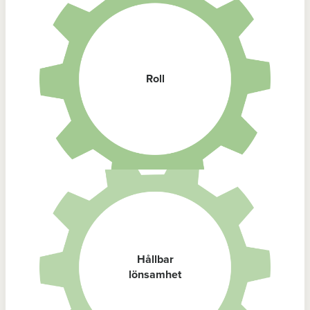
Roll
Hållbar
lönsamhet