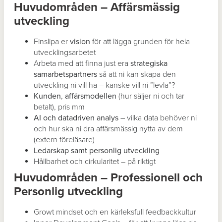
Huvudområden – Affärsmässig
utveckling
Finslipa er
vision
för att lägga grunden för hela
utvecklingsarbetet
Arbeta med att finna just era
strategiska
samarbetspartners
så att ni kan skapa den
utveckling ni vill ha – kanske vill ni ”levla”?
Kunden
,
affärsmodellen
(hur säljer ni och tar
betalt), pris mm
AI och datadriven analys
– vilka data behöver ni
och hur ska ni dra affärsmässig nytta av dem
(extern föreläsare)
Ledarskap samt personlig utveckling
Hållbarhet och cirkularitet – på riktigt
Huvudområden – Professionell och
Personlig utveckling
Growt mindset och en kärleksfull feedbackkultur