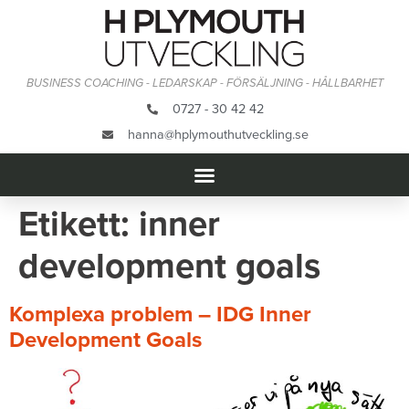
BUSINESS COACHING - LEDARSKAP - FÖRSÄLJNING - HÅLLBARHET
0727 - 30 42 42
hanna@hplymouthutveckling.se
Etikett:
inner
development goals
Komplexa problem – IDG Inner
Development Goals