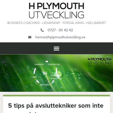
BUSINESS COACHING - LEDARSKAP - FÖRSÄLJNING - HÅLLBARHET
0727 - 30 42 42
hanna@hplymouthutveckling.se
5 tips på avsluttekniker som inte