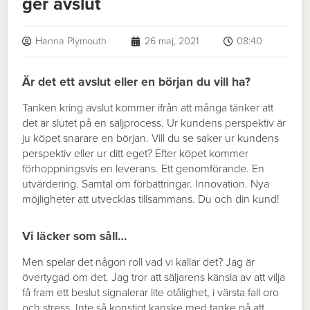
ger avslut
Hanna Plymouth
26 maj, 2021
08:40
Är det ett avslut eller en början du vill ha?
Tanken kring avslut kommer ifrån att många tänker att
det är slutet på en säljprocess. Ur kundens perspektiv är
ju köpet snarare en början. Vill du se saker ur kundens
perspektiv eller ur ditt eget? Efter köpet kommer
förhoppningsvis en leverans. Ett genomförande. En
utvärdering. Samtal om förbättringar. Innovation. Nya
möjligheter att utvecklas tillsammans. Du och din kund!
Vi läcker som såll…
Men spelar det någon roll vad vi kallar det? Jag är
övertygad om det. Jag tror att säljarens känsla av att vilja
få fram ett beslut signalerar lite otålighet, i värsta fall oro
och stress. Inte så konstigt kanske med tanke på att