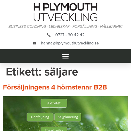
BUSINESS COACHING - LEDARSKAP - FÖRSÄLJNING - HÅLLBARHET
0727 - 30 42 42
hanna@hplymouthutveckling.se
Etikett:
säljare
Försäljningens 4 hörnstenar B2B