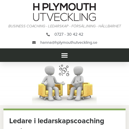
BUSINESS COACHING - LEDARSKAP - FÖRSÄLJNING - HÅLLBARHET
0727 - 30 42 42
hanna@hplymouthutveckling.se
Ledare i ledarskapscoaching