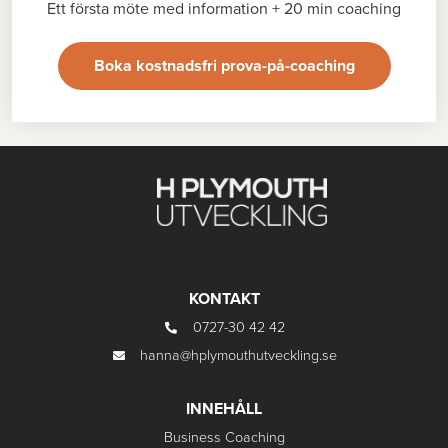
Ett första möte med information + 20 min coaching
Boka kostnadsfri prova-på-coaching
KONTAKT
0727-30 42 42
hanna@hplymouthutveckling.se
INNEHÅLL
Business Coaching