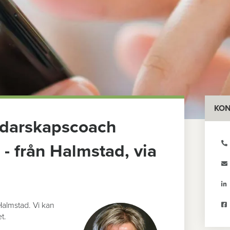
KON
edarskapscoach
- från Halmstad, via
Halmstad. Vi kan
t.