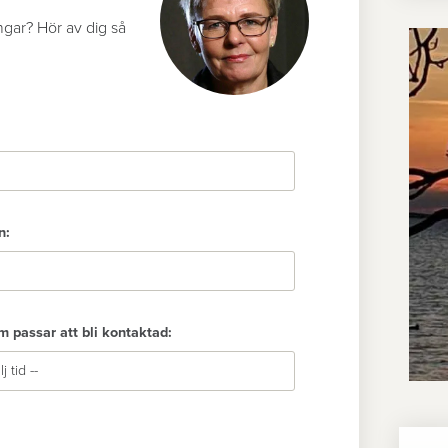
ingar? Hör av dig så
n:
m passar att bli kontaktad: