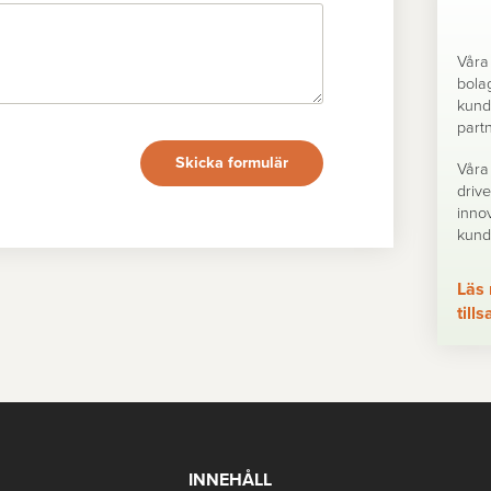
Våra 
bolag
kund
partn
Skicka formulär
Våra
drive
inno
kunde
Läs 
til
INNEHÅLL