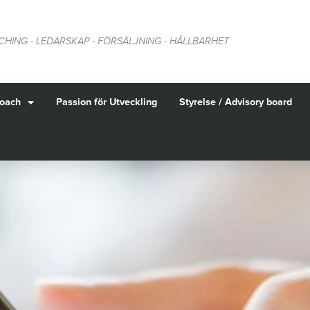
CHING - LEDARSKAP - FÖRSÄLJNING - HÅLLBARHET
coach
Passion för Utveckling
Styrelse / Advisory board