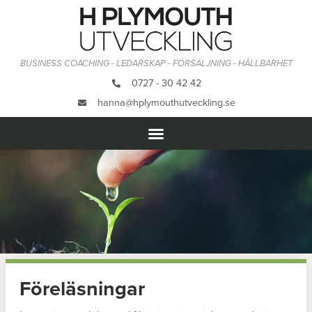
BUSINESS COACHING - LEDARSKAP - FÖRSÄLJNING - HÅLLBARHET
0727 - 30 42 42
hanna@hplymouthutveckling.se
Föreläsningar