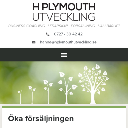
BUSINESS COACHING - LEDARSKAP - FÖRSÄLJNING - HÅLLBARHET
0727 - 30 42 42
hanna@hplymouthutveckling.se
Öka försäljningen